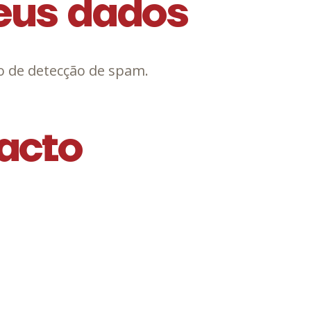
eus dados
o de detecção de spam.
acto