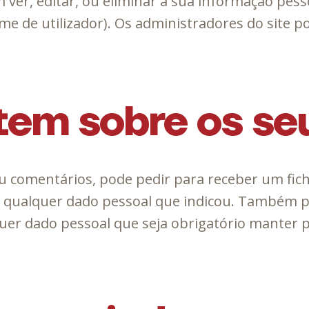
em ver, editar, ou eliminar a sua informação pe
e de utilizador). Os administradores do site 
 tem sobre os s
xou comentários, pode pedir para receber um fi
o qualquer dado pessoal que indicou. Também p
quer dado pessoal que seja obrigatório manter pa