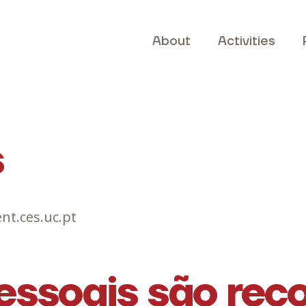
About
Activities
s
nt.ces.uc.pt
ssoais são reco