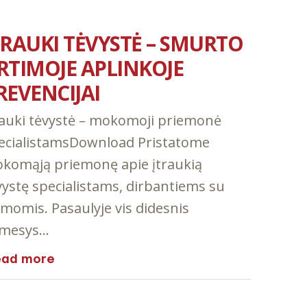
TRAUKI TĖVYSTĖ – SMURTO
RTIMOJE APLINKOJE
REVENCIJAI
rauki tėvystė – mokomoji priemonė
ecialistamsDownload Pristatome
komąją priemonę apie įtraukią
vystę specialistams, dirbantiems su
imomis. Pasaulyje vis didesnis
mesys…
ead more