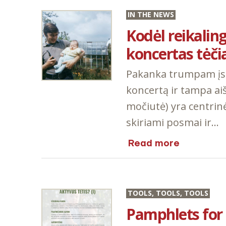
IN THE NEWS
Kodėl reikalin
koncertas tėč
Pakanka trumpam įsi
koncertą ir tampa ai
močiutė) yra centrinė
skiriami posmai ir…
Read more
TOOLS
,
TOOLS
,
TOOLS
Pamphlets for 