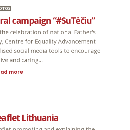
OTOS
iral campaign “#SuTėčiu”
 the celebration of national Father’s
y, Centre for Equality Advancement
ilised social media tools to encourage
tive and caring…
ead more
eaflet Lithuania
aflet promoting and explaining the