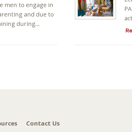
ge men to engage in
PA
parenting and due to
ac
aining during…
R
ources
Contact Us