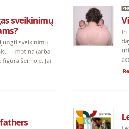
PH
gas sveikinimų
V
iams?
In
da
jungti sveikinimų
ut
šku – motina (arba
ac
 figūra šeimoje. Jai
R
L
fathers
Le