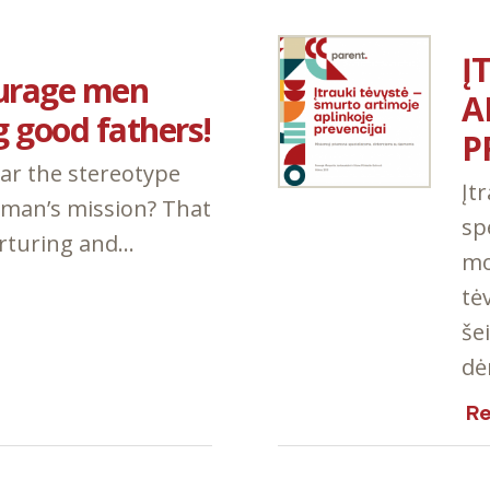
Į
ourage men
A
 good fathers!
P
ar the stereotype
Įt
woman’s mission? That
sp
urturing and…
mo
tė
še
dė
R