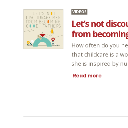
VIDEOS
Let’s not disc
from becoming
How often do you he
that childcare is a 
she is inspired by n
Read more